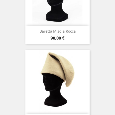
Baretta Misgia Rocca
Prix
90,00 €