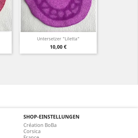
Vorschau

Untersetzer "Liletta"
Preis
10,00 €
SHOP-EINSTELLUNGEN
Création BoBa
Corsica
France