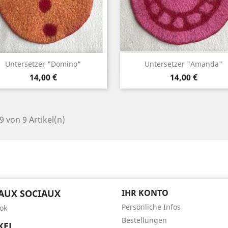
Vorschau
Vorschau


Untersetzer "Domino"
Untersetzer "Amanda"
Preis
Preis
14,00 €
14,00 €
 9 von 9 Artikel(n)
AUX SOCIAUX
IHR KONTO
Persönliche Infos
ok
Bestellungen
KEL