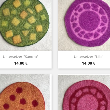
Vorschau
Vorschau


Untersetzer "Sandra"
Untersetzer "Lila"
Preis
Preis
14,00 €
14,00 €