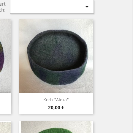
ert

ch:
Vorschau

Korb "Alexa"
Preis
20,00 €