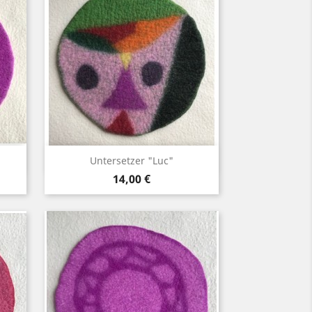
Vorschau

Untersetzer "Luc"
Preis
14,00 €